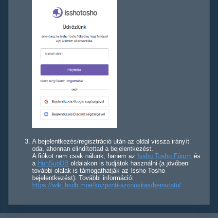
A bejelentkezés/regisztráció után az oldal vissza irányít
oda, ahonnan elindítottad a bejelentkezést.
A fiókot nem csak nálunk, hanem az
Issho Tosho Fórum
és
a
HunSubDB
oldalakon is tudjátok használni (a jövőben
további olalak is támogathatják az Issho Tosho
bejelentkezést). További információ:
https://wiki.hsdb.moe/kozponti-azonositas/bemutato/