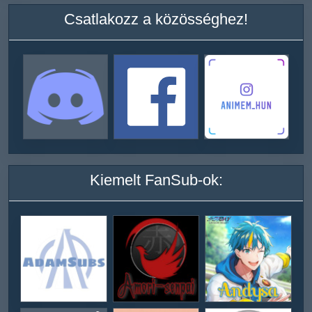
Csatlakozz a közösséghez!
Kiemelt FanSub-ok: