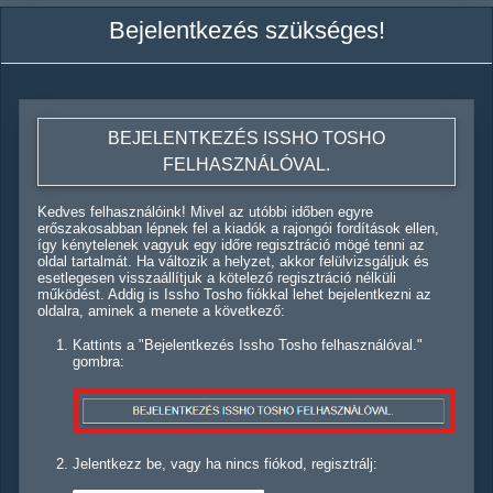
Bejelentkezés szükséges!
BEJELENTKEZÉS ISSHO TOSHO
FELHASZNÁLÓVAL.
Kedves felhasználóink! Mivel az utóbbi időben egyre
erőszakosabban lépnek fel a kiadók a rajongói fordítások ellen,
így kénytelenek vagyuk egy időre regisztráció mögé tenni az
oldal tartalmát. Ha változik a helyzet, akkor felülvizsgáljuk és
esetlegesen visszaállítjuk a kötelező regisztráció nélküli
működést. Addig is Issho Tosho fiókkal lehet bejelentkezni az
oldalra, aminek a menete a következő:
Kattints a "Bejelentkezés Issho Tosho felhasználóval."
gombra:
Jelentkezz be, vagy ha nincs fiókod, regisztrálj: