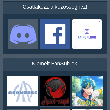
Csatlakozz a közösséghez!
Kiemelt FanSub-ok: