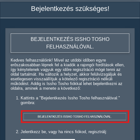
Bejelentkezés szükséges!
BEJELENTKEZÉS ISSHO TOSHO
FELHASZNÁLÓVAL.
Kedves felhasználóink! Mivel az utóbbi időben egyre
erőszakosabban lépnek fel a kiadók a rajongói fordítások ellen,
így kénytelenek vagyuk egy időre regisztráció mögé tenni az
oldal tartalmát. Ha változik a helyzet, akkor felülvizsgáljuk és
esetlegesen visszaállítjuk a kötelező regisztráció nélküli
működést. Addig is Issho Tosho fiókkal lehet bejelentkezni az
oldalra, aminek a menete a következő:
Kattints a "Bejelentkezés Issho Tosho felhasználóval."
gombra:
Jelentkezz be, vagy ha nincs fiókod, regisztrálj: