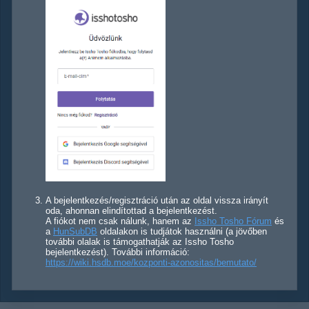
A bejelentkezés/regisztráció után az oldal vissza irányít
oda, ahonnan elindítottad a bejelentkezést.
A fiókot nem csak nálunk, hanem az
Issho Tosho Fórum
és
a
HunSubDB
oldalakon is tudjátok használni (a jövőben
további olalak is támogathatják az Issho Tosho
bejelentkezést). További információ:
https://wiki.hsdb.moe/kozponti-azonositas/bemutato/