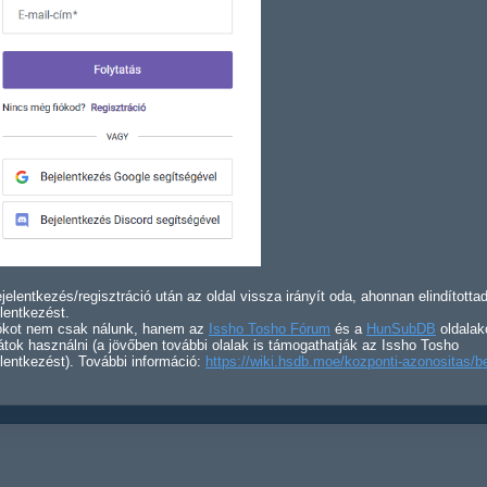
jelentkezés/regisztráció után az oldal vissza irányít oda, ahonnan elindította
lentkezést.
iókot nem csak nálunk, hanem az
Issho Tosho Fórum
és a
HunSubDB
oldalak
átok használni (a jövőben további olalak is támogathatják az Issho Tosho
lentkezést). További információ:
https://wiki.hsdb.moe/kozponti-azonositas/b