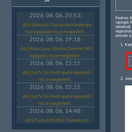
Kedves fe
rajongói 
tartalmát
regisztrá
aminek a
Katt
Jele