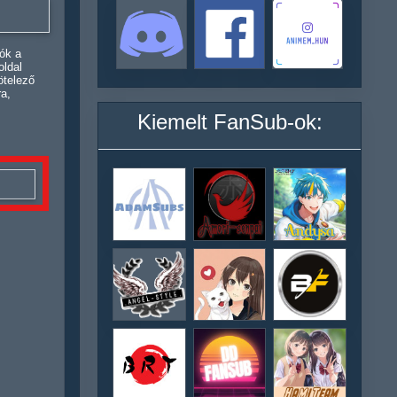
ók a
oldal
ötelező
ra,
Kiemelt FanSub-ok: