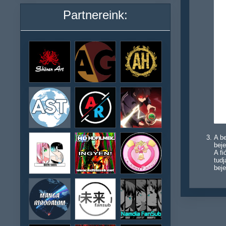
Partnereink:
A be
beje
A f
tudj
beje