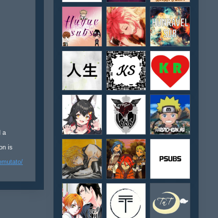
d a
on is
emutato/