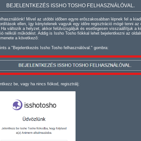
BEJELENTKEZÉS ISSHO TOSHO FELHASZNÁLÓVAL.
lhasználóink! Mivel az utóbbi időben egyre erőszakosabban lépnek fel a kiad
fordítások ellen, így kénytelenek vagyuk egy időre regisztráció mögé tenni az 
. Ha változik a helyzet, akkor felülvizsgáljuk és esetlegesen visszaállítjuk a k
ció nélküli működést. Addig is Issho Tosho fiókkal lehet bejelentkezni az oldal
 menete a következő:
ints a "Bejelentkezés Issho Tosho felhasználóval." gombra:
ntkezz be, vagy ha nincs fiókod, regisztrálj: