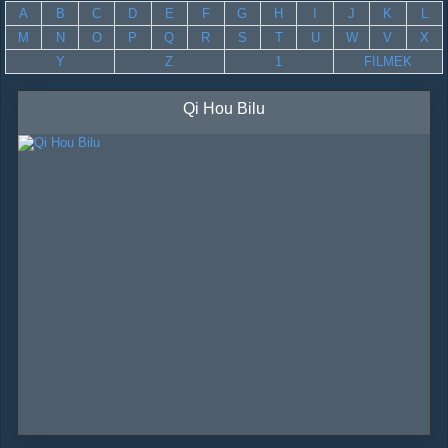
A
B
C
D
E
F
G
H
I
J
K
L
M
N
O
P
Q
R
S
T
U
W
V
X
Y
Z
1
FILMEK
Qi Hou Bilu